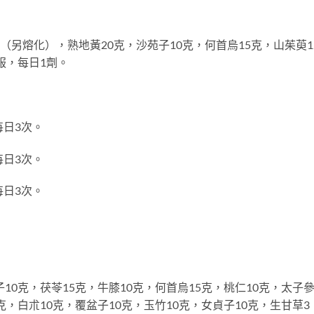
另熔化），熟地黃20克，沙苑子10克，何首烏15克，山茱萸1
服，每日1劑。
日3次。
日3次。
日3次。
0克，茯苓15克，牛膝10克，何首烏15克，桃仁10克，太子參
克，白朮10克，覆盆子10克，玉竹10克，女貞子10克，生甘草3