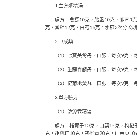
1.主方聚精湯
處方：魚鰾10克，胎盤10克，鹿茸3克（
克，當歸12克，白芍15克。水煎2次分2次
2.中成藥
（1）七寶美髯丹，口服，每次9克，每
（2）生髓育麟丹，口服，每次9克，每
（3）杞菊地黃丸，口服，每次9克，每
3.單方驗方
（1）啟源養精湯
處方：楮實子10克，山藥15克，枸杞子1
克，胡桃仁10克，熟地黃20克，山茱萸10