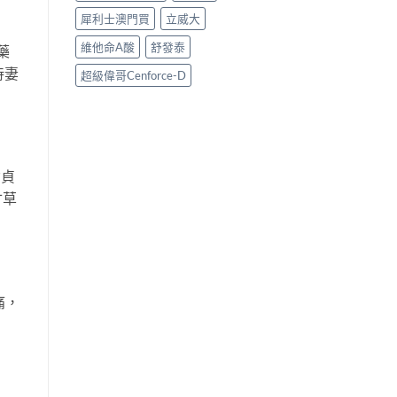
犀利士澳門買
立威大
維他命A酸
舒發泰
藥
待妻
超級偉哥Cenforce-D
女貞
甘草
痛，