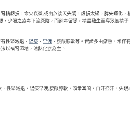
精虧損，命火衰微;或由於後天失調，虛損太過，脾失運化，
痄腮，少陽之疫毒下流厥陰，而餘毒留戀，精蟲難生而導致無精子
伴有性慾減退、
陽痿
、
早洩
、腰酸膝軟等。實證多由瘀熱，常伴
治法以補腎添精，清熱化瘀為主。
，性慾減退，陽痿早洩;腰酸膝軟，頭暈耳鳴，自汗盜汗，失眠