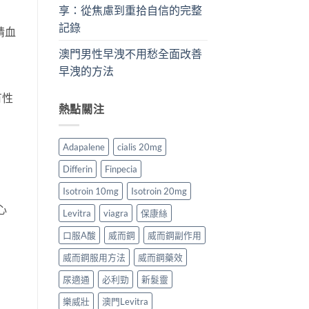
享：從焦慮到重拾自信的完整
記錄
精血
澳門男性早洩不用愁全面改善
早洩的方法
有性
熱點關注
Adapalene
cialis 20mg
Differin
Finpecia
Isotroin 10mg
Isotroin 20mg
心
Levitra
viagra
保康絲
口服A酸
威而鋼
威而鋼副作用
威而鋼服用方法
威而鋼藥效
尿適通
必利勁
新髮靈
樂威壯
澳門Levitra