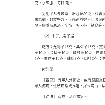
克。水煎服，每日l劑。
另用睾丸外敷藥：雞冠花30克，楮實子2
末為糊，敷於睾丸，每晚睡前敷。此法與內
孕。服藥時忌酒、辛辣、腥、茶、粘食等
（2）十子六君子湯
處方：菟絲子15克，桑椹子15克，黨參1
子10克，金櫻子10克，破故紙10克，白朮
6克，覆盆子12克，陳皮3克，肉桂3克（
瘀熱型
【證見】 有睾丸外傷史，或有腮腺炎性
睾丸疼痛，性慾正常或亢進，尿末滴白，
【治法】 清熱，活血祛瘀。