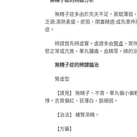
無精子症多由於先天不足，禀賦薄弱，腎
乏源;濕熱素盛，瘀阻，閉塞精道;或先患
症。
辨證首先辨虛實。虛證多由
腎虛
，常
慾正常或亢進，睾丸腫痛，血精等。總的
無精子症的辨證論治
腎虛型
【證見】 無精子，不育，睾丸偏小偏軟
悸。舌質偏紅，苔薄白，脈細弱。
【治法】 補腎添精。
【方藥】