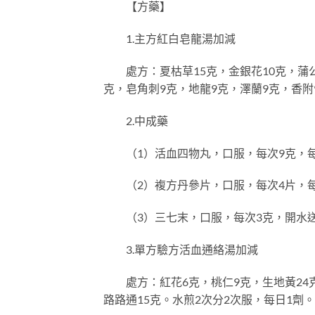
【方藥】
1.主方紅白皂龍湯加減
處方：夏枯草15克，金銀花10克，蒲公英
克，皂角刺9克，地龍9克，澤蘭9克，香附
2.中成藥
（1）活血四物丸，口服，每次9克，每
（2）複方丹參片，口服，每次4片，每
（3）三七末，口服，每次3克，開水
3.單方驗方活血通絡湯加減
處方：紅花6克，桃仁9克，生地黃24克，
路路通15克。水煎2次分2次服，每日1劑。