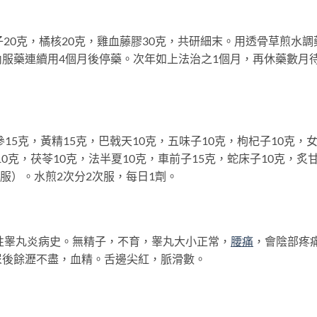
0克，橘核20克，雞血藤膠30克，共研細末。用透骨草煎水調
服藥連續用4個月後停藥。次年如上法治之1個月，再休藥數月
。
5克，黃精15克，巴戟天10克，五味子10克，枸杞子10克，
10克，茯苓10克，法半夏10克，車前子15克，蛇床子10克，炙
沖服）。水煎2次分2次服，每日1劑。
睾丸炎病史。無精子，不育，睾丸大小正常，
腰痛
，會陰部疼
尿後餘瀝不盡，血精。舌邊尖紅，脈滑數。