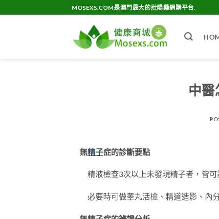
Skip
MOSEXS.COM是澳門最大的壯陽藥網購平台.
to
content
HO
中醫
PO
無
精子
症的診斷要點
精液檢查3次以上未發現精子者，皆可
必要時可做睾丸活檢、精道造影、內分泌
無精子症的辨證分析