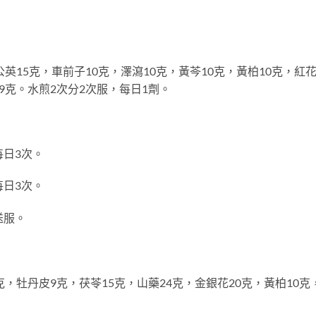
15克，車前子10克，澤瀉10克，黃芩10克，黃柏10克，紅花
9克。水煎2次分2次服，每日1劑。
日3次。
日3次。
送服。
牡丹皮9克，茯苓15克，山藥24克，金銀花20克，黃柏10克