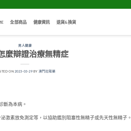
ME
全部商品
健康資訊
退貨&換貨
男人健康
怎麼辯證治療無精症
STED ON
2023-03-29
BY
澳門壯陽藥
診斷為本病。
激素放免測定等，以協助鑑別阻塞性無精子或先天性無精子