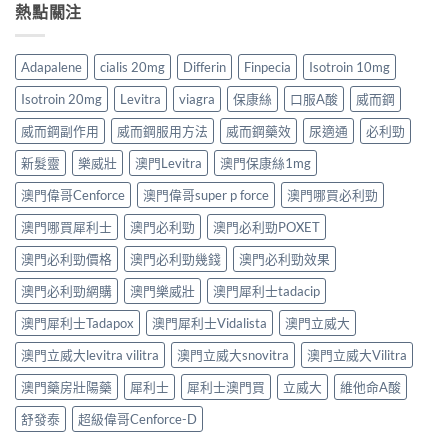
熱點關注
Adapalene
cialis 20mg
Differin
Finpecia
Isotroin 10mg
Isotroin 20mg
Levitra
viagra
保康絲
口服A酸
威而鋼
威而鋼副作用
威而鋼服用方法
威而鋼藥效
尿適通
必利勁
新髮靈
樂威壯
澳門Levitra
澳門保康絲1mg
澳門偉哥Cenforce
澳門偉哥super p force
澳門哪買必利勁
澳門哪買犀利士
澳門必利勁
澳門必利勁POXET
澳門必利勁價格
澳門必利勁幾錢
澳門必利勁效果
澳門必利勁網購
澳門樂威壯
澳門犀利士tadacip
澳門犀利士Tadapox
澳門犀利士Vidalista
澳門立威大
澳門立威大levitra vilitra
澳門立威大snovitra
澳門立威大Vilitra
澳門藥房壯陽藥
犀利士
犀利士澳門買
立威大
維他命A酸
舒發泰
超級偉哥Cenforce-D