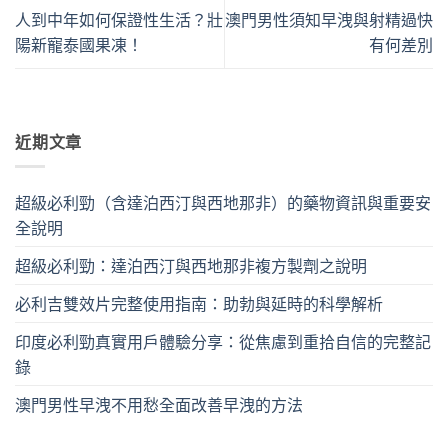
人到中年如何保證性生活？壯
澳門男性須知早洩與射精過快
陽新寵泰國果凍！
有何差別
近期文章
超級必利勁（含達泊西汀與西地那非）的藥物資訊與重要安
全說明
超級必利勁：達泊西汀與西地那非複方製劑之說明
必利吉雙效片完整使用指南：助勃與延時的科學解析
印度必利勁真實用戶體驗分享：從焦慮到重拾自信的完整記
錄
澳門男性早洩不用愁全面改善早洩的方法