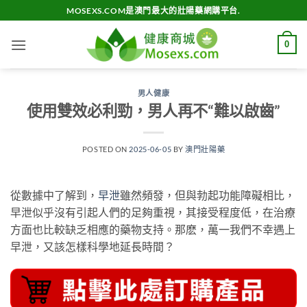
Skip
MOSEXS.COM是澳門最大的壯陽藥網購平台.
to
content
0
男人健康
使用雙效必利勁，男人再不“難以啟齒”
POSTED ON
2025-06-05
BY
澳門壯陽藥
從數據中了解到，
早泄
雖然頻發，但與勃起功能障礙相比，
早泄似乎沒有引起人們的足夠重視，其接受程度低，在治療
方面也比較缺乏相應的藥物支持。那麽，萬一我們不幸遇上
早泄，又該怎樣科學地延長時間？