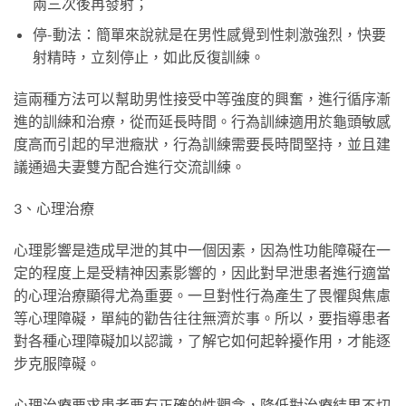
兩三次後再發射；
停-動法：簡單來說就是在男性感覺到性刺激強烈，快要
射精時，立刻停止，如此反復訓練。
這兩種方法可以幫助男性接受中等強度的興奮，進行循序漸
進的訓練和治療，從而延長時間。行為訓練適用於龜頭敏感
度高而引起的早泄癥狀，行為訓練需要長時間堅持，並且建
議通過夫妻雙方配合進行交流訓練。
3、心理治療
心理影響是造成早泄的其中一個因素，因為性功能障礙在一
定的程度上是受精神因素影響的，因此對早泄患者進行適當
的心理治療顯得尤為重要。一旦對性行為產生了畏懼與焦慮
等心理障礙，單純的勸告往往無濟於事。所以，要指導患者
對各種心理障礙加以認識，了解它如何起幹擾作用，才能逐
步克服障礙。
心理治療要求患者要有正確的性觀念，降低對治療結果不切