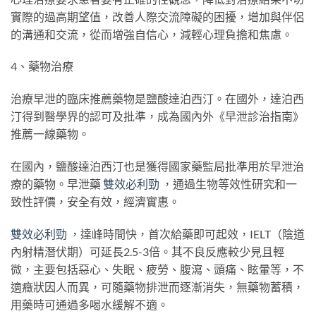
實際的過高期望值，改善人際交流障礙的困擾，增加與伴侶
的溝通和交流，從而增強自信心，減輕心理負擔和焦慮。
4、藥物治療
治療早泄的臨床推薦藥物是鹽酸達泊西汀。在國外，達泊西
汀得到醫學界的認可及批準，成為國內外《早泄診治指南》
推薦一線藥物。
在國內，鹽酸達泊西汀也是獲得國家藥監局批準用於早泄治
療的藥物。早泄藥
雙效必利勁
，通過生物等效性研究和一
致性評價，安全有效，經濟實惠。
雙效必利勁
，達峰時間快，首次給藥即可起效，IELT（陰道
內射精潛伏期）可延長2.5-3倍。其不良反應較少見且輕
微，主要包括惡心、失眠、疲勞、腹瀉、頭痛、眩暈等，不
適癥狀因人而異，可隨藥物排泄而逐漸消失，無藥物蓄積，
用藥時可通過多喝水緩解不適。