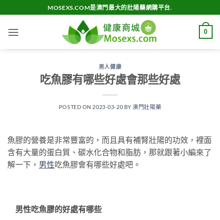
Skip
MOSEXS.COM是澳門最大的壯陽藥網購平台.
to
content
0
男人健康
吃魚膠有哪些好處會那些好處
POSTED ON
2023-03-20
BY
澳門壯陽藥
魚膠的營養是非常豐富的，而且具有補腎壯陽的功效，裡面
含有大量的蛋白質、碳水化合物和脂肪，那就跟著小編來了
解一下，
男性
吃魚膠會有哪些好處吧。
男性吃魚膠的好處有哪些