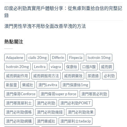
印度必利勁真實用戶體驗分享：從焦慮到重拾自信的完整記
錄
澳門男性早洩不用愁全面改善早洩的方法
熱點關注
Adapalene
cialis 20mg
Differin
Finpecia
Isotroin 10mg
Isotroin 20mg
Levitra
viagra
保康絲
口服A酸
威而鋼
威而鋼副作用
威而鋼服用方法
威而鋼藥效
尿適通
必利勁
新髮靈
樂威壯
澳門Levitra
澳門保康絲1mg
澳門偉哥Cenforce
澳門偉哥super p force
澳門哪買必利勁
澳門哪買犀利士
澳門必利勁
澳門必利勁POXET
澳門必利勁價格
澳門必利勁幾錢
澳門必利勁效果
澳門必利勁網購
澳門樂威壯
澳門犀利士tadacip