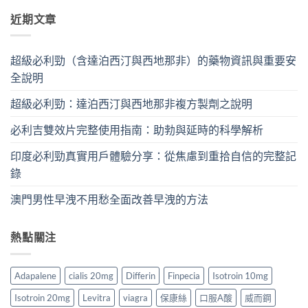
近期文章
超級必利勁（含達泊西汀與西地那非）的藥物資訊與重要安
全說明
超級必利勁：達泊西汀與西地那非複方製劑之說明
必利吉雙效片完整使用指南：助勃與延時的科學解析
印度必利勁真實用戶體驗分享：從焦慮到重拾自信的完整記
錄
澳門男性早洩不用愁全面改善早洩的方法
熱點關注
Adapalene
cialis 20mg
Differin
Finpecia
Isotroin 10mg
Isotroin 20mg
Levitra
viagra
保康絲
口服A酸
威而鋼