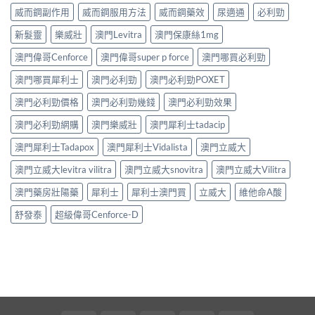
威而鋼副作用
威而鋼服用方法
威而鋼藥效
尿適通
必利勁
新髮靈
樂威壯
澳門Levitra
澳門保康絲1mg
澳門偉哥Cenforce
澳門偉哥super p force
澳門哪買必利勁
澳門哪買犀利士
澳門必利勁
澳門必利勁POXET
澳門必利勁價格
澳門必利勁幾錢
澳門必利勁效果
澳門必利勁網購
澳門樂威壯
澳門犀利士tadacip
澳門犀利士Tadapox
澳門犀利士Vidalista
澳門立威大
澳門立威大levitra vilitra
澳門立威大snovitra
澳門立威大Vilitra
澳門藥房壯陽藥
犀利士
犀利士澳門買
立威大
維他命A酸
舒發泰
超級偉哥Cenforce-D