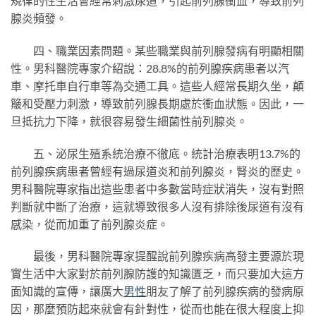
規律的性生活會經常刺激尿道，引起前列腺衝血，導致前列
腺炎頻發。
四、職業因素問題。某些職業與前列腺發病有明顯相關
性。男科醫院專家介紹說：28.8%的前列腺疾病患者以汽
車、摩托車自行車等為交通工具。這些人經常長期久坐，顛
簸和受壓力刺激，導致前列腺長期處於衝血狀態。因此，一
旦抵抗力下降，就很容易發生細菌性前列腺炎。
五、泌尿生殖系統治療不徹底。統計治療表明13.7%的
前列腺疾病患者曾經有過尿道炎和前列腺炎，腎炎的歷史。
男科醫院專家指出這些患者中多數當時症狀消失，沒有對照
判斷就中斷了治療，這就導致很多人沒有排除後尿道有沒有
感染，從而加重了前列腺炎症。
最後，男科醫院專家提醒說前列腺疾病高發主要源於現
實生活中大家對於前列腺防護的知識匱乏，而只要加大這方
面知識的宣傳，讓廣大
男性
朋友了解了前列腺疾病的發病原
因，那麼預防起來就會有針對性，從而也能在很大程度上抑