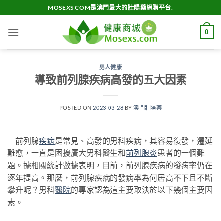
Skip
MOSEXS.COM是澳門最大的壯陽藥網購平台.
to
content
0
男人健康
導致前列腺疾病高發的五大因素
POSTED ON
2023-03-28
BY
澳門壯陽藥
前列腺
疾病
是常見、高發的男科疾病，其容易復發，遷延
難愈，一直是困擾廣大男科醫生和
前列腺炎
患者的一個難
題。據相關統計數據表明，目前，前列腺疾病的發病率仍在
逐年提高。那麼，前列腺疾病的發病率為何居高不下且不斷
攀升呢？男科
醫院
的專家認為這主要取決於以下幾個主要因
素。