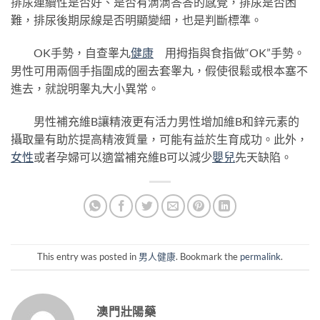
排尿連續性是否好、是否有滴滴答答的感覺，排尿是否困
難，排尿後期尿線是否明顯變細，也是判斷標準。
OK手勢，自查睾丸
健康
用拇指與食指做“OK”手勢。
男性可用兩個手指圍成的圈去套睾丸，假使很鬆或根本塞不
進去，就說明睾丸大小異常。
男性補充維B讓精液更有活力男性增加維B和鋅元素的
攝取量有助於提高精液質量，可能有益於生育成功。此外，
女性
或者孕婦可以適當補充維B可以減少
嬰兒
先天缺陷。
This entry was posted in
男人健康
. Bookmark the
permalink
.
澳門壯陽藥