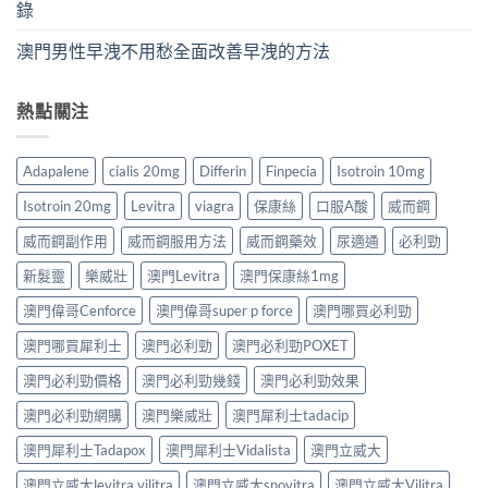
錄
澳門男性早洩不用愁全面改善早洩的方法
熱點關注
Adapalene
cialis 20mg
Differin
Finpecia
Isotroin 10mg
Isotroin 20mg
Levitra
viagra
保康絲
口服A酸
威而鋼
威而鋼副作用
威而鋼服用方法
威而鋼藥效
尿適通
必利勁
新髮靈
樂威壯
澳門Levitra
澳門保康絲1mg
澳門偉哥Cenforce
澳門偉哥super p force
澳門哪買必利勁
澳門哪買犀利士
澳門必利勁
澳門必利勁POXET
澳門必利勁價格
澳門必利勁幾錢
澳門必利勁效果
澳門必利勁網購
澳門樂威壯
澳門犀利士tadacip
澳門犀利士Tadapox
澳門犀利士Vidalista
澳門立威大
澳門立威大levitra vilitra
澳門立威大snovitra
澳門立威大Vilitra