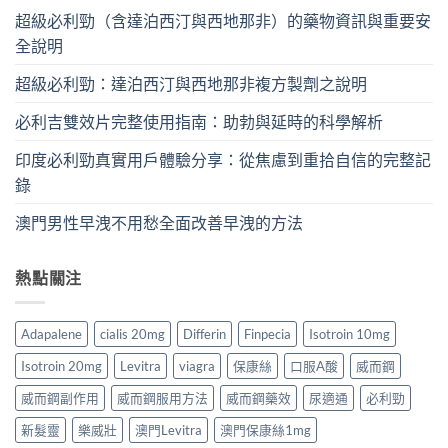
超級必利勁（含達泊西汀與西地那非）的藥物資訊與重要安
全說明
超級必利勁：達泊西汀與西地那非複方製劑之說明
必利吉雙效片完整使用指南：助勃與延時的科學解析
印度必利勁真實用戶體驗分享：從焦慮到重拾自信的完整記
錄
澳門男性早洩不用愁全面改善早洩的方法
熱點關注
Adapalene
cialis 20mg
Differin
Finpecia
Isotroin 10mg
Isotroin 20mg
Levitra
viagra
保康絲
口服A酸
威而鋼
威而鋼副作用
威而鋼服用方法
威而鋼藥效
尿適通
必利勁
新髮靈
樂威壯
澳門Levitra
澳門保康絲1mg