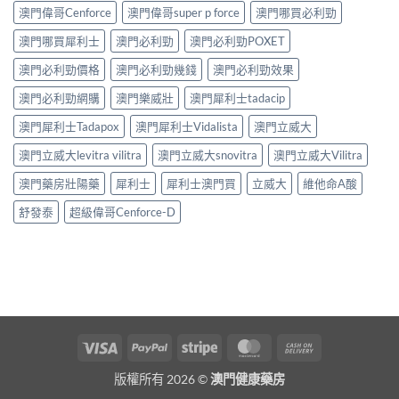
澳門偉哥Cenforce
澳門偉哥super p force
澳門哪買必利勁
澳門哪買犀利士
澳門必利勁
澳門必利勁POXET
澳門必利勁價格
澳門必利勁幾錢
澳門必利勁效果
澳門必利勁網購
澳門樂威壯
澳門犀利士tadacip
澳門犀利士Tadapox
澳門犀利士Vidalista
澳門立威大
澳門立威大levitra vilitra
澳門立威大snovitra
澳門立威大Vilitra
澳門藥房壯陽藥
犀利士
犀利士澳門買
立威大
維他命A酸
舒發泰
超級偉哥Cenforce-D
Visa
PayPal
Stripe
MasterCard
Cash
On
版權所有 2026 ©
澳門健康藥房
Delivery