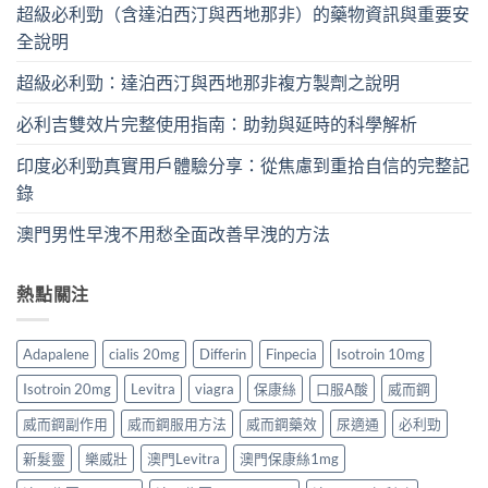
超級必利勁（含達泊西汀與西地那非）的藥物資訊與重要安
全說明
超級必利勁：達泊西汀與西地那非複方製劑之說明
必利吉雙效片完整使用指南：助勃與延時的科學解析
印度必利勁真實用戶體驗分享：從焦慮到重拾自信的完整記
錄
澳門男性早洩不用愁全面改善早洩的方法
熱點關注
Adapalene
cialis 20mg
Differin
Finpecia
Isotroin 10mg
Isotroin 20mg
Levitra
viagra
保康絲
口服A酸
威而鋼
威而鋼副作用
威而鋼服用方法
威而鋼藥效
尿適通
必利勁
新髮靈
樂威壯
澳門Levitra
澳門保康絲1mg