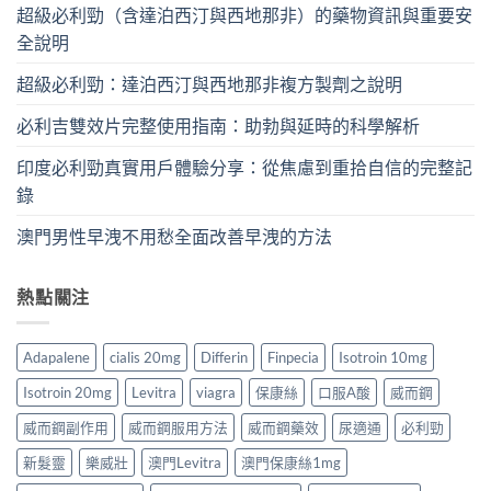
超級必利勁（含達泊西汀與西地那非）的藥物資訊與重要安
全說明
超級必利勁：達泊西汀與西地那非複方製劑之說明
必利吉雙效片完整使用指南：助勃與延時的科學解析
印度必利勁真實用戶體驗分享：從焦慮到重拾自信的完整記
錄
澳門男性早洩不用愁全面改善早洩的方法
熱點關注
Adapalene
cialis 20mg
Differin
Finpecia
Isotroin 10mg
Isotroin 20mg
Levitra
viagra
保康絲
口服A酸
威而鋼
威而鋼副作用
威而鋼服用方法
威而鋼藥效
尿適通
必利勁
新髮靈
樂威壯
澳門Levitra
澳門保康絲1mg