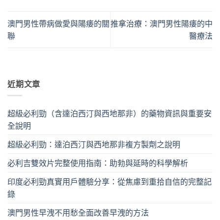
澳門男性帶病做愛與陽痿的關
推拿治療：澳門男性陽痿的中
聯
醫療法
近期文章
超級必利勁（含達泊西汀與西地那非）的藥物資訊與重要安
全說明
超級必利勁：達泊西汀與西地那非複方製劑之說明
必利吉雙效片完整使用指南：助勃與延時的科學解析
印度必利勁真實用戶體驗分享：從焦慮到重拾自信的完整記
錄
澳門男性早洩不用愁全面改善早洩的方法