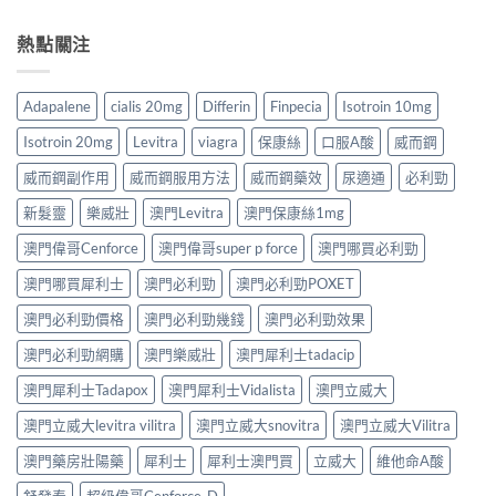
熱點關注
Adapalene
cialis 20mg
Differin
Finpecia
Isotroin 10mg
Isotroin 20mg
Levitra
viagra
保康絲
口服A酸
威而鋼
威而鋼副作用
威而鋼服用方法
威而鋼藥效
尿適通
必利勁
新髮靈
樂威壯
澳門Levitra
澳門保康絲1mg
澳門偉哥Cenforce
澳門偉哥super p force
澳門哪買必利勁
澳門哪買犀利士
澳門必利勁
澳門必利勁POXET
澳門必利勁價格
澳門必利勁幾錢
澳門必利勁效果
澳門必利勁網購
澳門樂威壯
澳門犀利士tadacip
澳門犀利士Tadapox
澳門犀利士Vidalista
澳門立威大
澳門立威大levitra vilitra
澳門立威大snovitra
澳門立威大Vilitra
澳門藥房壯陽藥
犀利士
犀利士澳門買
立威大
維他命A酸
舒發泰
超級偉哥Cenforce-D