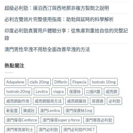
超級必利勁：達泊西汀與西地那非複方製劑之說明
必利吉雙效片完整使用指南：助勃與延時的科學解析
印度必利勁真實用戶體驗分享：從焦慮到重拾自信的完整記
錄
澳門男性早洩不用愁全面改善早洩的方法
熱點關注
Adapalene
cialis 20mg
Differin
Finpecia
Isotroin 10mg
Isotroin 20mg
Levitra
viagra
保康絲
口服A酸
威而鋼
威而鋼副作用
威而鋼服用方法
威而鋼藥效
尿適通
必利勁
新髮靈
樂威壯
澳門Levitra
澳門保康絲1mg
澳門偉哥Cenforce
澳門偉哥super p force
澳門哪買必利勁
澳門哪買犀利士
澳門必利勁
澳門必利勁POXET