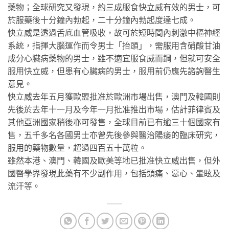
藥物；全球研究又發現，約三成服食快立威有效的男士，可
於服藥後十分鐘內勃起，二十分鐘內勃起度達七成。
快立威是透過舌底血管吸收，故可於短時間內刺激中樞神經
系統，指揮大腦運作而令男士「抬頭」，需服用含硝酸甘油
成分心臟病藥物的男士，雖不適宜服食威而鋼，但就可安全
服用快立威，但患有心臟病的男士，服用前仍應先諮詢醫生
意見。
快立威去年五月獲歐盟批准於歐洲市場出售，澳門及韓國則
先後於去年十一月及今年一月批准推出市場，估計菲律賓及
其他亞洲國家稍後亦可發售，全球目前已有逾三十個國家有
售，五千多名各國男士亦曾先後參與醫治陽痿的臨床研究，
服用的藥物數量，超過四百五十萬粒。
雖然本港、澳門、韓國及歐美等地已批准快立威出售，但外
國醫學界發現此藥有不少副作用，包括頭痛、惡心、暈眩及
流汗等。