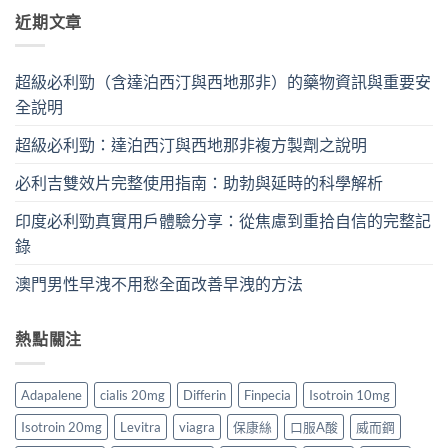
近期文章
超級必利勁（含達泊西汀與西地那非）的藥物資訊與重要安
全說明
超級必利勁：達泊西汀與西地那非複方製劑之說明
必利吉雙效片完整使用指南：助勃與延時的科學解析
印度必利勁真實用戶體驗分享：從焦慮到重拾自信的完整記
錄
澳門男性早洩不用愁全面改善早洩的方法
熱點關注
Adapalene
cialis 20mg
Differin
Finpecia
Isotroin 10mg
Isotroin 20mg
Levitra
viagra
保康絲
口服A酸
威而鋼