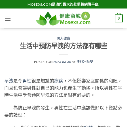
Skip
MOSEXS.COM是澳門最大的壯陽藥網購平台.
to
content
0
男人健康
生活中預防早洩的方法都有哪些
POSTED ON
2023-03-30
BY
澳門壯陽藥
早洩
是令
男性
很是尷尬的
疾病
，不但影響家庭關係的和睦，
而且也會讓男性對自己的能力也產生了動搖。所以男性在平
時生活中學會預防早洩的方法是很有必要的。
為防止早洩的發生，男性在生活中應該做好以下幾點必
要的護理：