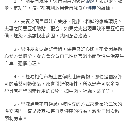
1、生活要有規律，保持適當的體育
鍛煉
，如跑步、散
步、氣功等，這些都有利於患者自我身心
健康
的調節。
2、夫妻之間盡量建立美好、健康、和諧的家庭環境。
夫妻之間要互相體貼、配合，如果丈夫出現早洩不要互相責
備、埋怨，應該找出病因，共同配合治療。
3、男性朋友要調整情緒，保持良好心態。不要因為擔
心女方會懷孕、女方會介意自己性器官過小而對性生活產生
自卑、恐懼心理。
4、不輕易相信市場上宣傳的壯陽藥物，即便是國家許
可的萬艾可類藥品，都會引起依賴性，所以患者可以多食一
些具有補腎固精作用的食物，如牛肉、牡蠣、栗子等。
5、早洩患者不可通過重複性交的方式來延長第二次的
性交時間，這是及其損害自身健康的行為。減少自慰次數，
節制房事。