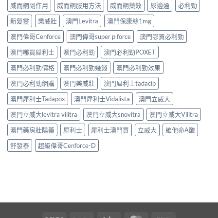
威而鋼副作用
威而鋼服用方法
威而鋼藥效
尿適通
必利勁
新髮靈
樂威壯
澳門Levitra
澳門保康絲1mg
澳門偉哥Cenforce
澳門偉哥super p force
澳門哪買必利勁
澳門哪買犀利士
澳門必利勁
澳門必利勁POXET
澳門必利勁價格
澳門必利勁幾錢
澳門必利勁效果
澳門必利勁網購
澳門樂威壯
澳門犀利士tadacip
澳門犀利士Tadapox
澳門犀利士Vidalista
澳門立威大
澳門立威大levitra vilitra
澳門立威大snovitra
澳門立威大Vilitra
澳門藥房壯陽藥
犀利士
犀利士澳門買
立威大
維他命A酸
舒發泰
超級偉哥Cenforce-D