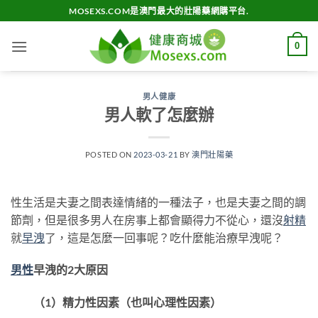
Skip
MOSEXS.COM是澳門最大的壯陽藥網購平台.
to
content
0
男人健康
男人軟了怎麼辦
POSTED ON
2023-03-21
BY
澳門壯陽藥
性生活是夫妻之間表達情緒的一種法子，也是夫妻之間的調
節劑，但是很多男人在房事上都會顯得力不從心，還沒
射精
就
早洩
了，這是怎麼一回事呢？吃什麼能治療早洩呢？
男性
早洩的2大原因
（1）精力性因素（也叫心理性因素）