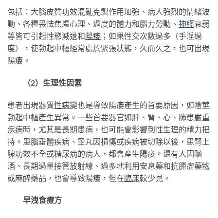
包括：大腦皮質功效混亂克製作用加強、病人強烈的情緒波
動、各種畏怯焦慮心理、過度的體力和腦力勞動、
神經
衰弱
等皆可引起性慾減退和
陽痿
；如果性交次數過多（手淫過
度），使勃起中樞經常處於緊張狀態，久而久之，也可出現
陽痿。
（2）生理性因素
患者出現器質
性病
變也是導致陽痿產生的首要原因，如陰莖
勃起中樞產生異常。一些首要器官如肝、腎、心、肺患嚴重
疾病
時，尤其是長期患病，也可能會影響到性生理的精力把
持。患腦垂體疾病、睾丸因損傷或疾病被切除以後，患腎上
腺功效不全或糖尿病的病人，都會產生陽痿。還有人因酗
酒、長期過量接管放射線、過多地利用安息藥和抗腫瘤藥物
或麻醉藥品，也會導致陽痿，但在
臨床
較少見。
早洩食療方