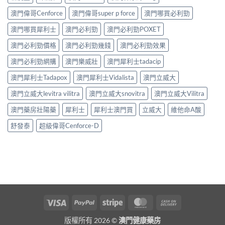
澳門偉哥Cenforce
澳門偉哥super p force
澳門哪買必利勁
澳門哪買犀利士
澳門必利勁
澳門必利勁POXET
澳門必利勁價格
澳門必利勁幾錢
澳門必利勁效果
澳門必利勁網購
澳門樂威壯
澳門犀利士tadacip
澳門犀利士Tadapox
澳門犀利士Vidalista
澳門立威大
澳門立威大levitra vilitra
澳門立威大snovitra
澳門立威大Vilitra
澳門藥房壯陽藥
犀利士
犀利士澳門買
立威大
維他命A酸
舒發泰
超級偉哥Cenforce-D
Visa
PayPal
Stripe
MasterCard
Cash
On
版權所有 2026 ©
澳門健康藥房
Delivery