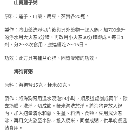
山藥蓮子粥
原料：蓮子、山藥、扁豆、芡實各20克。
製作：將山藥洗淨切片後與另外藥物一起入鍋，加700毫升
的淨水用大火煮5分鐘，再改用小火煮30分鐘即成。每日1
劑，分2～3次食用，應連續吃7～15日。
功效：此方具有補益心脾、固腎澀精的功效。
海狗腎粥
原料：海狗腎15克，粳米60克。
製作：將海狗腎用溫水浸泡24小時，順尿道處剖成兩半，除
去筋膜，洗淨，切成節。粳米淘洗於淨。將海狗腎放入鍋
內，加入適量清水和蔥、生薑、料酒、食鹽。先用武火煮
沸，再用文火熬至半熟，投入粳米，同煮成粥，供早晚餐溫
熱食用。