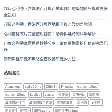
超級必利勁（含達泊西汀與西地那非）的藥物資訊與重要安
全說明
超級必利勁：達泊西汀與西地那非複方製劑之說明
必利吉雙效片完整使用指南：助勃與延時的科學解析
印度必利勁真實用戶體驗分享：從焦慮到重拾自信的完整記
錄
澳門男性早洩不用愁全面改善早洩的方法
熱點關注
Adapalene
cialis 20mg
Differin
Finpecia
Isotroin 10mg
Isotroin 20mg
Levitra
viagra
保康絲
口服A酸
威而鋼
威而鋼副作用
威而鋼服用方法
威而鋼藥效
尿適通
必利勁
新髮靈
樂威壯
澳門Levitra
澳門保康絲1mg