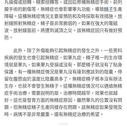
丸損傷或扭轉、精索扭轉等，或因疝修補無精症手術、前列
腺手術的創傷等，無精症也會影響睾丸功能，導致
精子
生產
障礙。這種無精症情況主要是預防和及時採取有效措施。放
射線照射無精症，精子是非常脆弱的，如果在強大的電磁
波、放射線面前，將遭到滅頂之災。該無精症因只有做好預
防。
此外，除了外傷能夠引起無精症的發生之外，一些男科
疾病的發生也會引起無精症，如睾丸症，精子唯一的生存環
境就是睾丸，如果睾丸受損或沒有，那麼精子就沒有了貼身
保護，有一種無精症情況是睾丸沒有達到應該到的陰囊，停
留在腹腔由於溫度比陰囊高多了，無精症精子根本沒有辦法
生存，也就不會發生無精子。這種無精症情況可以通過無精
症手術治療，需要說明的是，治療時間越早，效果也就越
好。這也是發育方面的無精症原因，雖然睾丸的位置沒有問
題，但無精症精子生產同樣存在問題。該無精症如果發現及
時，病情不是非常嚴重，還有無精症治療的希望。