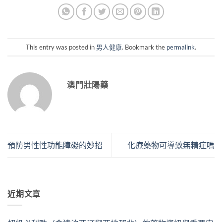
This entry was posted in
男人健康
. Bookmark the
permalink
.
澳門壯陽藥
預防男性性功能障礙的妙招
化療藥物可導致無精症嗎
近期文章