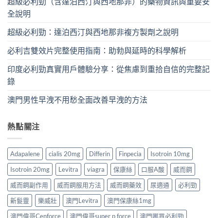
超級必利勁（含達泊西汀與西地那非）的藥物資訊與重要安
全說明
超級必利勁：達泊西汀與西地那非複方製劑之說明
必利吉雙效片完整使用指南：助勃與延時的科學解析
印度必利勁真實用戶體驗分享：從焦慮到重拾自信的完整記
錄
澳門男性早洩不用愁全面改善早洩的方法
熱點關注
Adapalene
cialis 20mg
Differin
Finpecia
Isotroin 10mg
Isotroin 20mg
Levitra
viagra
保康絲
口服A酸
威而鋼
威而鋼副作用
威而鋼服用方法
威而鋼藥效
尿適通
必利勁
新髮靈
樂威壯
澳門Levitra
澳門保康絲1mg
澳門偉哥Cenforce
澳門偉哥super p force
澳門哪買必利勁