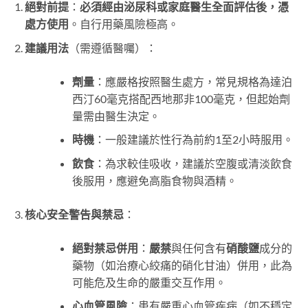
絕對前提
：
必須經由泌尿科或家庭醫生全面評估後，憑
處方使用
。自行用藥風險極高。
建議用法
（需遵循醫囑）：
劑量
：應嚴格按照醫生處方，常見規格為達泊
西汀60毫克搭配西地那非100毫克，但起始劑
量需由醫生決定。
時機
：一般建議於性行為前約1至2小時服用。
飲食
：為求較佳吸收，建議於空腹或清淡飲食
後服用，應避免高脂食物與酒精。
核心安全警告與禁忌
：
絕對禁忌併用
：
嚴禁
與任何含有
硝酸鹽
成分的
藥物（如治療心絞痛的硝化甘油）併用，此為
可能危及生命的嚴重交互作用。
心血管風險
：患有嚴重心血管疾病（如不穩定