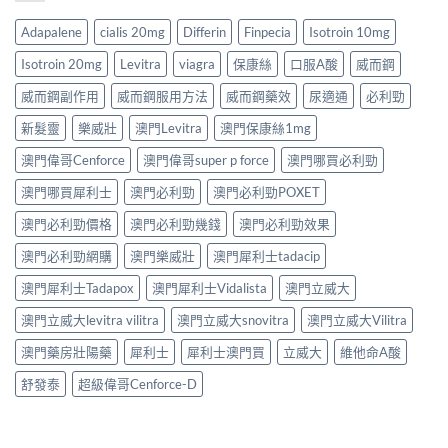
Adapalene
cialis 20mg
Differin
Finpecia
Isotroin 10mg
Isotroin 20mg
Levitra
viagra
保康絲
口服A酸
威而鋼
威而鋼副作用
威而鋼服用方法
威而鋼藥效
尿適通
必利勁
新髮靈
樂威壯
澳門Levitra
澳門保康絲1mg
澳門偉哥Cenforce
澳門偉哥super p force
澳門哪買必利勁
澳門哪買犀利士
澳門必利勁
澳門必利勁POXET
澳門必利勁價格
澳門必利勁幾錢
澳門必利勁效果
澳門必利勁網購
澳門樂威壯
澳門犀利士tadacip
澳門犀利士Tadapox
澳門犀利士Vidalista
澳門立威大
澳門立威大levitra vilitra
澳門立威大snovitra
澳門立威大Vilitra
澳門藥房壯陽藥
犀利士
犀利士澳門買
立威大
維他命A酸
舒發泰
超級偉哥Cenforce-D