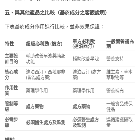
五、與其他產品之比較（基於成分之客觀說明）
下表基於成分作用進行比較，並非效果保證：
單方必利勁
一般營養補充
特性
超級必利勁 (複方)
(達泊西汀)
劑
主要設
輔助改善早洩
與
勃起
輔助改善早洩
營養支持
計目的
功能
核心成
達泊西汀 + 西地那非
達泊西汀 (處方
維生素、草本
分
(皆為處方藥)
藥)
萃取物等
作用性
藥理學作用
藥理學作用
營養補充
質
管制等
一般食品或保
處方藥物
處方藥物
級
健品
必需步
必須醫生處方
遵循建議攝取
必須醫生處方及監測
驟
及監測
量
總結