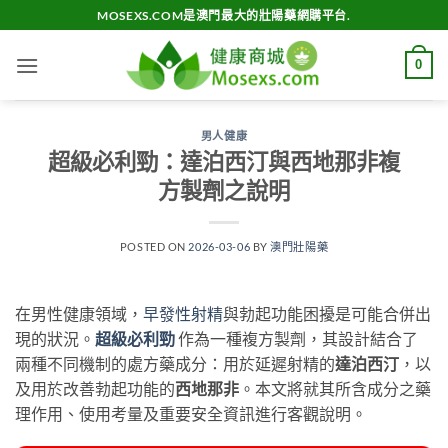
Skip
MOSEXS.COM是澳門最大的壯陽藥網購平台.
to
content
0
男人健康
超級必利勁：達泊西汀與西地那非複
方製劑之說明
POSTED ON
2026-03-06
BY
澳門壯陽藥
在男性健康領域，
早發性射精
與勃起功能困擾是可能合併出
現的狀況。
超級必利勁
​ 作為一種複方製劑，其設計結合了
兩種不同機制的處方藥成分：用於延遲射精的
達泊西汀
，以
及用於改善勃起功能的
西地那非
。本文將就其所含成分之藥
理作用、使用考量及重要安全資訊進行客觀說明。