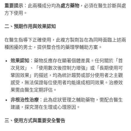
重要提示
：此兩種成分均為
處方藥物
，必須在醫生診斷與處
方下使用。
二、預期作用與效果認知
在醫生指導下正確使用，此複方製劑旨在為同時面臨上述兩
種困擾的男士，提供整合性的藥理學輔助方案。
效果認知
：藥物反應存在顯著個體差異。任何關於「首
次見效」、「使用數次後控制力增強」或「長期使用可
鞏固效果」的描述，均為統計趨勢或部分使用者之主觀
感受，無法保證每位使用者均能達成相同效果。治療效
果需由醫生定期評估。
非根治性治療
：此為症狀管理之輔助藥物，需配合醫生
建議，探究潛在生理或心理原因。
三、使用方式與重要安全警告