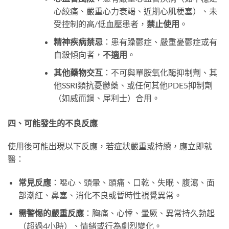
心絞痛、嚴重心力衰竭、近期心肌梗塞）、未
受控制的高/低血壓患者，
禁止使用
。
精神疾病禁忌
：患有躁鬱症、嚴重憂鬱症或有
自殺傾向者，
不適用
。
其他藥物交互
：不可與單胺氧化酶抑制劑、其
他SSRI類抗憂鬱藥、或任何其他PDE5抑制劑
（如威而鋼、犀利士）合用。
四、可能發生的不良反應
使用後可能出現以下反應，若症狀嚴重或持續，應立即就
醫：
常見反應
：噁心、頭暈、頭痛、口乾、失眠、腹瀉、面
部潮紅、鼻塞、消化不良或暫時性視覺異常。
需警惕的嚴重反應
：胸痛、心悸、暈厥、異常持久勃起
（超過4小時）、情緒或行為劇烈變化。