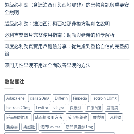
超級必利勁（含達泊西汀與西地那非）的藥物資訊與重要安
全說明
超級必利勁：達泊西汀與西地那非複方製劑之說明
必利吉雙效片完整使用指南：助勃與延時的科學解析
印度必利勁真實用戶體驗分享：從焦慮到重拾自信的完整記
錄
澳門男性早洩不用愁全面改善早洩的方法
熱點關注
Adapalene
cialis 20mg
Differin
Finpecia
Isotroin 10mg
Isotroin 20mg
Levitra
viagra
保康絲
口服A酸
威而鋼
威而鋼副作用
威而鋼服用方法
威而鋼藥效
尿適通
必利勁
新髮靈
樂威壯
澳門Levitra
澳門保康絲1mg