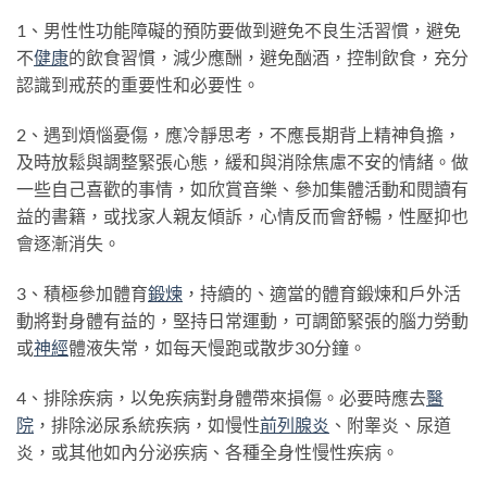
1、男性性功能障礙的預防要做到避免不良生活習慣，避免
不
健康
的飲食習慣，減少應酬，避免酗酒，控制飲食，充分
認識到戒菸的重要性和必要性。
2、遇到煩惱憂傷，應冷靜思考，不應長期背上精神負擔，
及時放鬆與調整緊張心態，緩和與消除焦慮不安的情緒。做
一些自己喜歡的事情，如欣賞音樂、參加集體活動和閱讀有
益的書籍，或找家人親友傾訴，心情反而會舒暢，性壓抑也
會逐漸消失。
3、積極參加體育
鍛煉
，持續的、適當的體育鍛煉和戶外活
動將對身體有益的，堅持日常運動，可調節緊張的腦力勞動
或
神經
體液失常，如每天慢跑或散步30分鐘。
4、排除疾病，以免疾病對身體帶來損傷。必要時應去
醫
院
，排除泌尿系統疾病，如慢性
前列腺炎
、附睾炎、尿道
炎，或其他如內分泌疾病、各種全身性慢性疾病。