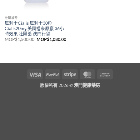
壯陽補腎
犀利士Cialis 犀利士30粒
Cialis20mg 美國禮來原廠 36小
時效果 壯陽藥 澳門行貨
Original
Current
MOP$
1,500.00
MOP$
1,080.00
price
price
was:
is:
MOP$1,500.00.
MOP$1,080.00.
Visa
PayPal
Stripe
MasterCard
Cash
On
版權所有 2026 ©
澳門健康藥房
Delivery