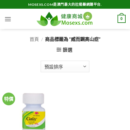
Skip
MOSEXS.COM是澳門最大的壯陽藥網購平台.
to
content
0
首頁
/
商品標籤為 “威而鋼高山症”
篩選
特價