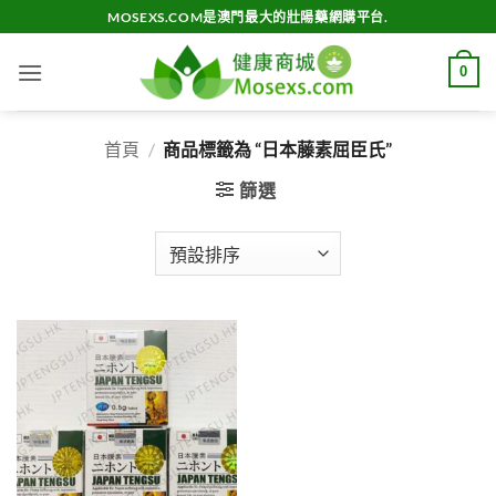
Skip
MOSEXS.COM是澳門最大的壯陽藥網購平台.
to
content
0
首頁
/
商品標籤為 “日本藤素屈臣氏”
篩選