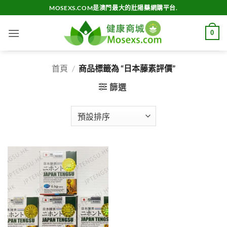
Skip
MOSEXS.COM是澳門最大的壯陽藥網購平台.
to
content
0
首頁
/
商品標籤為 “日本藤素評價”
篩選