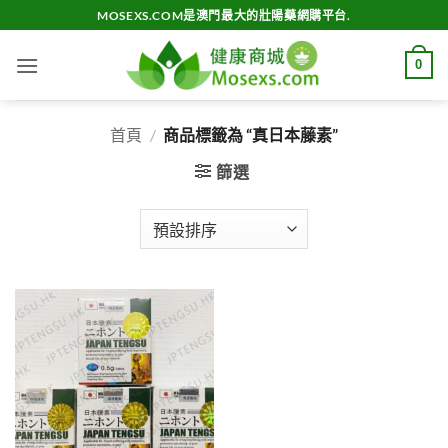
Skip
MOSEXS.COM是澳門最大的壯陽藥網購平台.
to
content
0
首頁
/
商品標籤為 “真日本藤素”
篩選