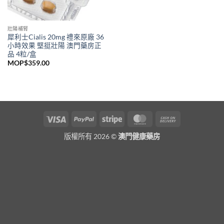
壯陽補腎
犀利士Cialis 20mg 禮來原廠 36
小時效果 堅挺壯陽 澳門藥房正
品 4粒/盒
MOP$
359.00
Visa
PayPal
Stripe
MasterCard
Cash
On
版權所有 2026 ©
澳門健康藥房
Delivery