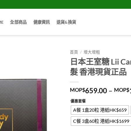
ME
全部商品
健康資訊
退貨&換貨
首頁
/
增大增粗
日本王室糖 Lii C
髮 香港現貨正品
659.00
–
MOP$
MOP$
優惠套餐
A餐 1盒20粒 港紙HK$659
C餐 3盒60粒 港紙HK$1699