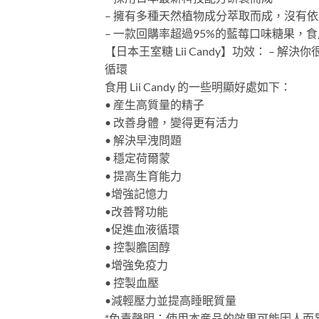
– 擁有多種天然植物成分萃取而成，沒有
– 一款回購率超過95%的藍莓口味糖果，
【日本王室糖 Lii Candy】功效： – 解
循環
食用 Lii Candy 的一些明顯好處如下：
• 産生高質量的精子
• 改善身體，變得更有活力
• 解決早洩問題
• 穩定荷爾蒙
• 提高生育能力
•增強記憶力
•改善腎功能
•促進血液循環
• 控製膽固醇
•增強免疫力
• 控製血壓
•減輕壓力並提高睡眠質量
*免責聲明：使用本産品的效果可能因人而