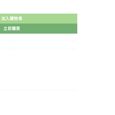
粒 日本最新研髮 香港現貨正品 數量
加入購物車
立即購買