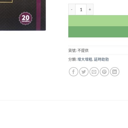
日本王室糖 Lii Candy 1盒20
貨號:
不提供
分類:
增大增粗
,
延時助勃