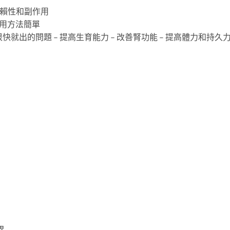
依賴性和副作用
食用方法簡單
決你很快就出的問題 – 提高生育能力 – 改善腎功能 – 提高體力和持
異