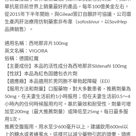
單抗是目前世界上銷量最好的產品，每年100億美金左右。
從2015年下半年開始，與Gilead簽訂自願許可協議，公司還
生產丙肝治療用仿制藥索非布韋（sofosbivur，以SoviHep
品牌銷售）。
通用名稱：西地那非片100mg
英文名稱：VIGORA
俗稱：德國紅魔
【主要成份】本品的活性成分為西地那非Sildenafil 100mg
【性狀】本品為紅色固體包衣片劑
【適應癥】本品適用於男同胞不舉勃起障礙（ED）
【服用方法和劑量】口服藥物，對大多數患者，推薦劑量為
50mg，在夫妻生活前約1小時服用；但在夫妻生活前0.5～4
小時內的任何時候服用均可。基於藥效和耐受性，劑量可增
加至200mg（最大推薦劑量）或降低至25mg。每日最多服
用1次。
推薦空腹服用，用水至少600毫升以上，建議飲用600ml以
上的糖水或者蜂蜜水，這樣可以減少藥物引起的頭暈、頭疼