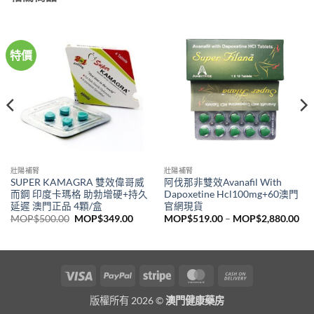
特價
壯陽補腎
壯陽補腎
SUPER KAMAGRA 雙效偉哥威
阿伐那非雙效Avanafil With
而鋼 印度卡瑪格 助勃增硬+持久
Dapoxetine Hcl100mg+60澳門
延遲 澳門正品 4顆/盒
官網現貨
ce
Original
Current
Pri
MOP$
500.00
MOP$
349.00
MOP$
519.00
–
MOP$
2,880.00
ge:
price
price
ran
P$399.00
was:
is:
MO
ough
MOP$500.00.
MOP$349.00.
thr
P$999.00
MO
Visa
PayPal
Stripe
MasterCard
Cash
On
版權所有 2026 ©
澳門健康藥房
Delivery