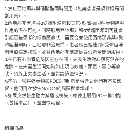
1.禁止西地那非與硝酸酯同時服用（無論後者是規律還是間
斷用藥）。
2.西地那非有增強α受體阻滯劑和其它抗-高-血-壓-藥物降壓
作用的潛在可能。同時服用西地那非和α受體阻滯劑可能會
引起壹些患者的低血壓癥狀。需要合並使用西地那非與α受
體阻滯劑時，西地那非治療前，患者應已經達到α受體阻滯
劑治療穩定狀態，並且西地那非應該從最低劑量開始服用。
3.在已有心血管危險因素存在時，夫妻生活對心臟有潛在的
危險。在夫妻生活開始時如出現心絞痛、頭暈、惡心等癥
狀，須終止夫妻生活，並討論這些情況。
4.不論血管擴張藥物如PDE5抑制劑是否會對他們有不良影
響，他們再次發生NAION的風險都會增加。
5.如果突然發生聽力減退或喪失，應停止服用PDE5抑制劑
（包括本品），並盡快就醫。
相關商品