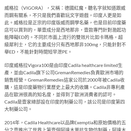
威格拉（VIGORA），又稱：德國紅魔，聽名字就知道跟威
而鋼有關系，不只是我們喜歡玩文字遊戲，印度人更是如
此。威格拉是正宗的印度版威而鋼學名藥，也是目前印度藥
店可以買到的，單壹成分是西地那非，壹款專門針對渤起功
能障礙ED的。不同於市面上流行的雙效片比如卡瑪格，超
級犀利士，它的主要成分只有西地那非100mg，只能針對不
舉ED，不能針對時間短早泄PE。
印度威格拉Vigora100是由印度Cadila healthcare limited生
產，並由Cadila旗下公司GremanRemedies負責歐洲市場的
銷售經營。GremanRemedies這家公司於2000年被Cadila收
購，這是印度藥物行業歷史上最大的收購。Cadila非專利產
品在歐洲很高的知名度，並得到了歐洲消費者的認可。
Cadila是壹家總部設在印度的制藥公司，該公司是印度第四
大制藥公司。
2014年，Cadila Healthcare以品牌Exemptia和原始價格的五
分之壹推出了世界上第壹個阿達木單抗生物仿制藥，阿達木