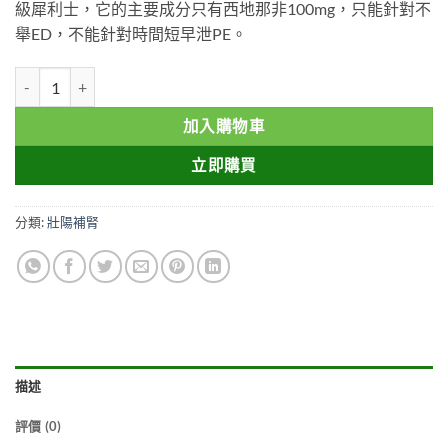
級犀利士，它的主要成分只有西地那非100mg，只能針對不
舉ED，不能針對時間短早泄PE。
VIGORA 威格拉 德國紅魔 威而鋼學名藥 100mg/4粒 澳門正品 數量
加入購物車
立即購買
分類:
壯陽補腎
描述
評價 (0)