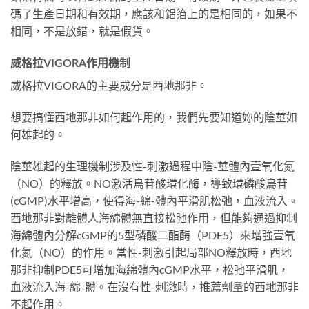
碼了生產日期和有效期，應該和鋁箔上的是相同的，如果不
相同，不是放錯，就是假貨。
威格拉VIGORA作用機制
威格拉VIGORA的主要成分是西地那非。
想要搞懂西地那非如何起作用的，我們先要知道妳的陰莖如
何雄起的。
陰莖雄起的生理機制涉及性-刺激過程中陰-莖體內壹氧化氮
（NO）的釋放。NO激活鳥苷酸環化酶，導致環磷酸鳥苷
(cGMP)水平增高，使得海-綿-體內平滑肌松弛，血液流入。
西地那非對離體人海綿體無直接松弛作用，但能夠通過抑制
海綿體內分解cGMP的5型磷酸二酯酶（PDE5）來增強壹氧
化氮（NO）的作用。當性-刺激引起局部NO釋放時，西地
那非抑制PDE5可增加海綿體內cGMP水平，松弛平滑肌，
血液流入海-綿-體。在沒有性-刺激時，推薦劑量的西地那非
不起作用。