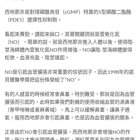
西地那非是對環磷酸鳥苷（cGMP）特異的5型磷酸二酯酶
（PDE5）選擇性抑制劑。
看起來費勁，讀起來拗口，其實關鍵詞就是壹氧化氮
（NO），簡單的說，就是西地那非進入人體以後，使得陰-
莖海綿體內壹氧化氮NO作用增強，NO讓陰-莖海綿體變得
松弛，血液充盈，陰莖雄起。
NO是引起血管擴張非常重要的信號因子，因此1998年的諾
貝爾醫學獎把這份殊榮給了“NO”。
有的人感冒的時候經常會鼻塞，特別難受，那就是因為血管
擴張而引起的，此時如果我們對癥的使用收縮血管的滴鼻液
（萘甲唑啉或者麻黃堿），馬上可以緩解鼻塞，讓鼻子通
氣。服用西地那非會引起鼻塞，也是因為血管擴張的關系。
正是由於NO會引起血管擴張，而西地那非會增強NO的作
用，所以才會出現頭痛、臉紅，潮紅等壹系列因為血管擴張