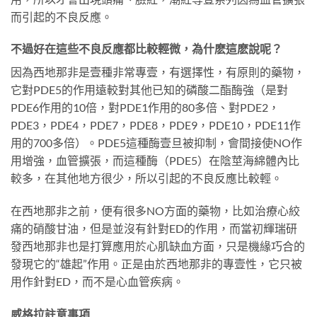
而引起的不良反應。
不過好在這些不良反應都比較輕微，為什麽這麽說呢？
因為西地那非是壹種非常專壹，有選擇性，有原則的藥物，
它對PDE5的作用遠較對其他已知的磷酸二酯酶強（是對
PDE6作用的10倍，對PDE1作用的80多倍、對PDE2，
PDE3，PDE4，PDE7，PDE8，PDE9，PDE10，PDE11作
用的700多倍）。PDE5這種酶壹旦被抑制，會間接使NO作
用增強，血管擴張，而這種酶（PDE5）在陰莖海綿體內比
較多，在其他地方很少，所以引起的不良反應比較輕。
在西地那非之前，便有很多NO方面的藥物，比如治療心絞
痛的硝酸甘油，但是並沒有針對ED的作用，而當初輝瑞研
發西地那非也是打算應用於心肌缺血方面，只是機緣巧合的
發現它的“雄起”作用。正是由於西地那非的專壹性，它只被
用作針對ED，而不是心血管疾病。
威格拉註意事項