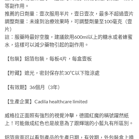
等副作用。
推薦的日劑量：壹次服用半片，壹日壹次，最多不超過壹片
調整劑量：未達到治療效果時，可調整劑量至100毫克（壹
片）
註：服藥時最好空腹，建議飲用600ml以上的糖水或者蜂蜜
水，這樣可以減少藥物引起的副作用。
【包裝】鋁箔包裝，每板4片，每盒壹板
【貯藏】遮光，密封保存於30℃以下陰涼處
【有效期】36個月（3年）
【生產企業】Cadila healthcare limited
威格拉正面照有強烈的視覺沖擊，德國紅魔的稱號躍然紙
上！可能做成紅色也是故意為了跟輝瑞的小藍丸有所區別。
鋁箔背面可以看到產品的生產日期，有效期，外包裝盒上噴