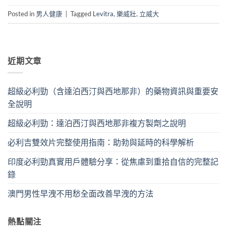
Posted in
男人健康
|
Tagged
Levitra
,
樂威壯
,
立威大
近期文章
超級必利勁（含達泊西汀與西地那非）的藥物資訊與重要安
全說明
超級必利勁：達泊西汀與西地那非複方製劑之說明
必利吉雙效片完整使用指南：助勃與延時的科學解析
印度必利勁真實用戶體驗分享：從焦慮到重拾自信的完整記
錄
澳門男性早洩不用愁全面改善早洩的方法
熱點關注