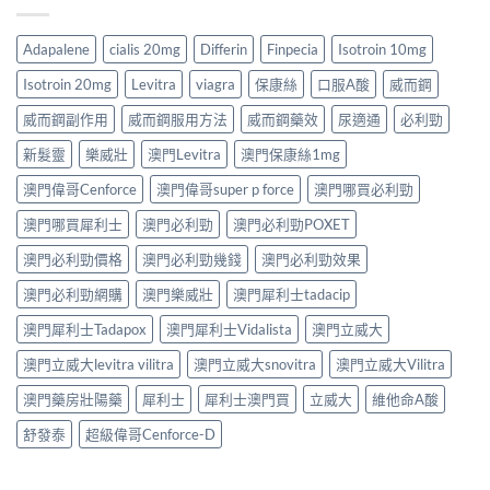
Adapalene
cialis 20mg
Differin
Finpecia
Isotroin 10mg
Isotroin 20mg
Levitra
viagra
保康絲
口服A酸
威而鋼
威而鋼副作用
威而鋼服用方法
威而鋼藥效
尿適通
必利勁
新髮靈
樂威壯
澳門Levitra
澳門保康絲1mg
澳門偉哥Cenforce
澳門偉哥super p force
澳門哪買必利勁
澳門哪買犀利士
澳門必利勁
澳門必利勁POXET
澳門必利勁價格
澳門必利勁幾錢
澳門必利勁效果
澳門必利勁網購
澳門樂威壯
澳門犀利士tadacip
澳門犀利士Tadapox
澳門犀利士Vidalista
澳門立威大
澳門立威大levitra vilitra
澳門立威大snovitra
澳門立威大Vilitra
澳門藥房壯陽藥
犀利士
犀利士澳門買
立威大
維他命A酸
舒發泰
超級偉哥Cenforce-D