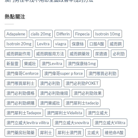
熱點關注
Adapalene
cialis 20mg
Differin
Finpecia
Isotroin 10mg
Isotroin 20mg
Levitra
viagra
保康絲
口服A酸
威而鋼
威而鋼副作用
威而鋼服用方法
威而鋼藥效
尿適通
必利勁
新髮靈
樂威壯
澳門Levitra
澳門保康絲1mg
澳門偉哥Cenforce
澳門偉哥super p force
澳門哪買必利勁
澳門哪買犀利士
澳門必利勁
澳門必利勁POXET
澳門必利勁價格
澳門必利勁幾錢
澳門必利勁效果
澳門必利勁網購
澳門樂威壯
澳門犀利士tadacip
澳門犀利士Tadapox
澳門犀利士Vidalista
澳門立威大
澳門立威大levitra vilitra
澳門立威大snovitra
澳門立威大Vilitra
澳門藥房壯陽藥
犀利士
犀利士澳門買
立威大
維他命A酸