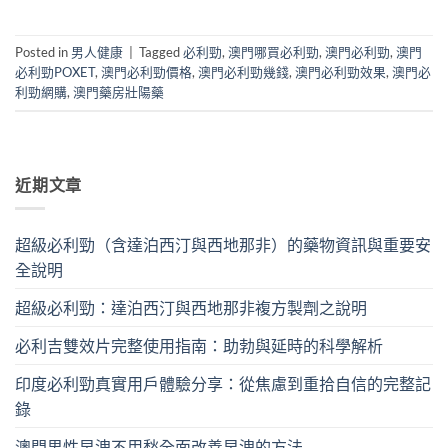
Posted in
男人健康
|
Tagged
必利勁
,
澳門哪買必利勁
,
澳門必利勁
,
澳門
必利勁POXET
,
澳門必利勁價格
,
澳門必利勁幾錢
,
澳門必利勁效果
,
澳門必
利勁網購
,
澳門藥房壯陽藥
近期文章
超級必利勁（含達泊西汀與西地那非）的藥物資訊與重要安
全說明
超級必利勁：達泊西汀與西地那非複方製劑之說明
必利吉雙效片完整使用指南：助勃與延時的科學解析
印度必利勁真實用戶體驗分享：從焦慮到重拾自信的完整記
錄
澳門男性早洩不用愁全面改善早洩的方法