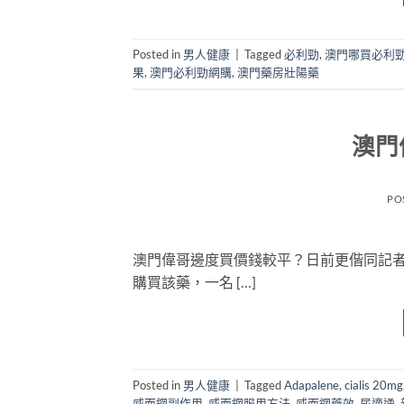
Posted in
男人健康
|
Tagged
必利勁
,
澳門哪買必利
果
,
澳門必利勁網購
,
澳門藥房壯陽藥
澳門
PO
澳門偉哥邊度買價錢較平？日前更偕同記
購買該藥，一名 […]
Posted in
男人健康
|
Tagged
Adapalene
,
cialis 20mg
威而鋼副作用
,
威而鋼服用方法
,
威而鋼藥效
,
尿適通
,