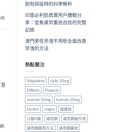
助勃與延時的科學解析
印度必利勁真實用戶體驗分
勁效
享：從焦慮到重拾自信的完整
記錄
澳門男性早洩不用愁全面改善
早洩的方法
熱點關注
Adapalene
cialis 20mg
有意
Differin
Finpecia
Isotroin 10mg
Isotroin 20mg
Levitra
viagra
保康絲
口服A酸
威而鋼
威而鋼副作用
鋼
,
威而鋼服用方法
威而鋼藥效