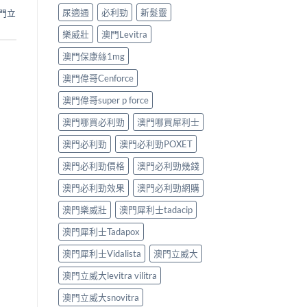
尿適通
必利勁
新髮靈
門立
樂威壯
澳門Levitra
澳門保康絲1mg
澳門偉哥Cenforce
澳門偉哥super p force
澳門哪買必利勁
澳門哪買犀利士
澳門必利勁
澳門必利勁POXET
澳門必利勁價格
澳門必利勁幾錢
澳門必利勁效果
澳門必利勁網購
澳門樂威壯
澳門犀利士tadacip
澳門犀利士Tadapox
澳門犀利士Vidalista
澳門立威大
澳門立威大levitra vilitra
澳門立威大snovitra