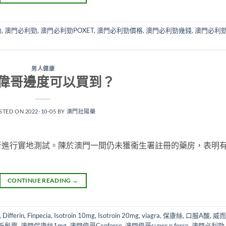
勁
,
澳門必利勁
,
澳門必利勁POXET
,
澳門必利勁價格
,
澳門必利勁幾錢
,
澳門必利
男人健康
偉哥邊度可以買到？
STED ON
2022-10-05
BY
澳門壯陽藥
者進行實地測試。陳於澳門一間仍未獲衞生署註冊的藥房，表明
CONTINUE READING
→
,
Differin
,
Finpecia
,
Isotroin 10mg
,
Isotroin 20mg
,
viagra
,
保康絲
,
口服A酸
,
威而
新髮靈
,
澳門保康絲1mg
,
澳門偉哥Cenforce
,
澳門偉哥super p force
,
澳門必利勁