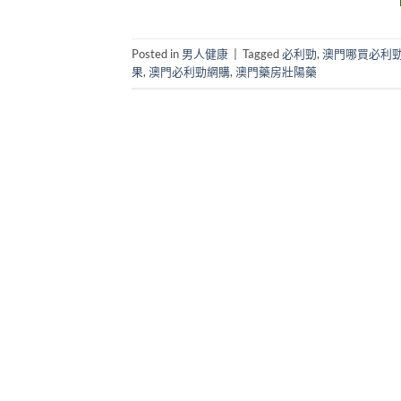
Posted in
男人健康
|
Tagged
必利勁
,
澳門哪買必利
果
,
澳門必利勁網購
,
澳門藥房壯陽藥