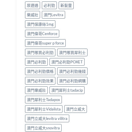
尿適通
必利勁
新髮靈
樂威壯
澳門Levitra
澳門保康絲1mg
澳門偉哥Cenforce
澳門偉哥super p force
澳門哪買必利勁
澳門哪買犀利士
澳門必利勁
澳門必利勁POXET
澳門必利勁價格
澳門必利勁幾錢
澳門必利勁效果
澳門必利勁網購
澳門樂威壯
澳門犀利士tadacip
澳門犀利士Tadapox
澳門犀利士Vidalista
澳門立威大
澳門立威大levitra vilitra
澳門立威大snovitra