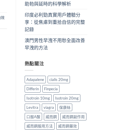
助勃與延時的科學解析
印度必利勁真實用戶體驗分
勁效
享：從焦慮到重拾自信的完整
記錄
澳門男性早洩不用愁全面改善
早洩的方法
熱點關注
Adapalene
cialis 20mg
Differin
Finpecia
Isotroin 10mg
Isotroin 20mg
Levitra
viagra
保康絲
口服A酸
威而鋼
威而鋼副作用
威而鋼服用方法
威而鋼藥效