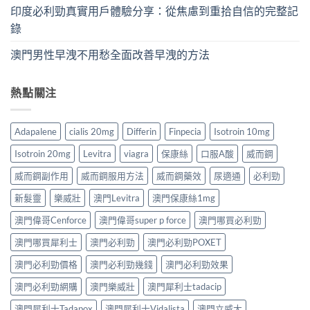
印度必利勁真實用戶體驗分享：從焦慮到重拾自信的完整記
錄
澳門男性早洩不用愁全面改善早洩的方法
熱點關注
Adapalene
cialis 20mg
Differin
Finpecia
Isotroin 10mg
Isotroin 20mg
Levitra
viagra
保康絲
口服A酸
威而鋼
威而鋼副作用
威而鋼服用方法
威而鋼藥效
尿適通
必利勁
新髮靈
樂威壯
澳門Levitra
澳門保康絲1mg
澳門偉哥Cenforce
澳門偉哥super p force
澳門哪買必利勁
澳門哪買犀利士
澳門必利勁
澳門必利勁POXET
澳門必利勁價格
澳門必利勁幾錢
澳門必利勁效果
澳門必利勁網購
澳門樂威壯
澳門犀利士tadacip
澳門犀利士Tadapox
澳門犀利士Vidalista
澳門立威大