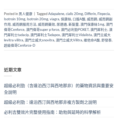
Posted in
男人健康
|
Tagged
Adapalene
,
cialis 20mg
,
Differin
,
Finpecia
,
Isotroin 10mg
,
Isotroin 20mg
,
viagra
,
保康絲
,
口服A酸
,
威而鋼
,
威而鋼副
作用
,
威而鋼服用方法
,
威而鋼藥效
,
尿適通
,
新髮靈
,
澳門保康絲1mg
,
澳門
偉哥Cenforce
,
澳門偉哥super p force
,
澳門必利勁POXET
,
澳門犀利士
,
澳
門犀利士tadacip
,
澳門犀利士Tadapox
,
澳門犀利士Vidalista
,
澳門立威大
levitra vilitra
,
澳門立威大snovitra
,
澳門立威大Vilitra
,
維他命A酸
,
舒發泰
,
超級偉哥Cenforce-D
近期文章
超級必利勁（含達泊西汀與西地那非）的藥物資訊與重要安
全說明
超級必利勁：達泊西汀與西地那非複方製劑之說明
必利吉雙效片完整使用指南：助勃與延時的科學解析