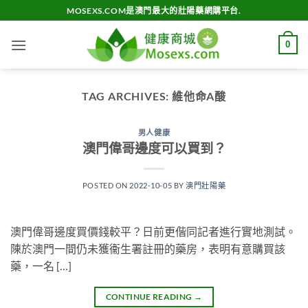
Skip
MOSEXS.COM是澳門最大的壯陽藥網購平台.
to
content
0
TAG ARCHIVES:
維他命A酸
男人健康
澳門偉哥邊度可以買到？
POSTED ON
2022-10-05
BY
澳門壯陽藥
澳門偉哥邊度買價錢較平？日前更偕同記者進行實地測試。
陳於澳門一間仍未獲衞生署註冊的藥房，表明有意購買該
藥，一名 […]
CONTINUE READING
→