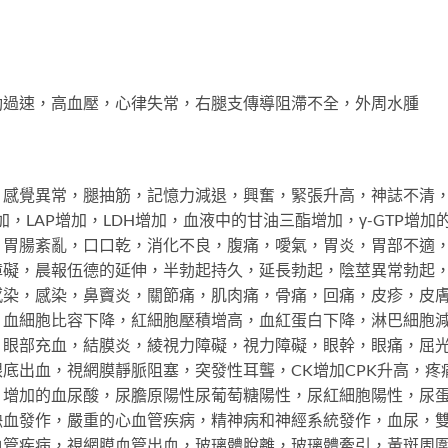
動過速，高血壓，心律失常，右腿支傳導阻滯不全，外周水腫
，感覺異常，腿抽筋，記憶力減退，興奮，緊張升高，神誌不清
增加，LAP增加，LDH增加，血液中的甘油三酯增加，γ-GTP
，胃腸紊亂，口口乾，消化不良，腹痛，噯氣，胃炎，胃部不適
障礙，晨報伍德的延伸，半勃起持久，延長勃起，陰莖異常勃起
感染，感染，鼻竇炎，關節痛，肌肉痛，骨痛，回痛，皮疹，皮
，血細胞比容下降，紅細胞壓積增高，血紅蛋白下降，淋巴細胞
，眼部充血，結膜炎，綾視力障礙，視力障礙，眼幹，眼痛，屈
底出血，視網膜靜脈阻塞，突發性耳聾，CK增加CPK升高，疼
，增加的血尿酸，尿膽原陽性尿葡萄糖陽性，尿紅細胞陽性，尿
缺血發作，嚴重的心血管疾病，精神病和神經系統發作，血尿，
血管疾病，視網膜血管出血，玻璃體脫離，玻璃體牽引，黃斑周