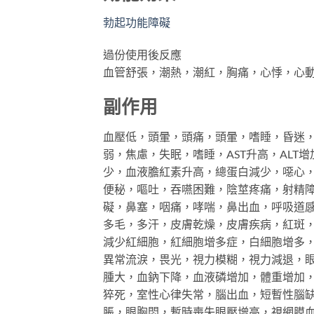
勃起功能障礙
過份使用後反應
血管舒張，潮熱，潮紅，胸痛，心悸，心
副作用
血壓低，頭暈，頭痛，頭暈，嗜睡，昏迷
弱，焦慮，失眠，嗜睡，AST升高，ALT
少，血液膽紅素升高，總蛋白減少，噁心
便秘，嘔吐，吞嚥困難，陰莖疼痛，射精
礙，鼻塞，咽痛，哮喘，鼻出血，呼吸道
多毛，多汗，皮膚乾燥，皮膚疾病，紅斑
減少紅細胞，紅細胞增多症，白細胞增多
異常流淚，畏光，視力模糊，視力減退，眼
腫大，血鈉下降，血液磷增加，體重增加
猝死，室性心律失常，腦出血，短暫性腦
脹，眼胸悶，暫時喪失眼壓增高，視網膜