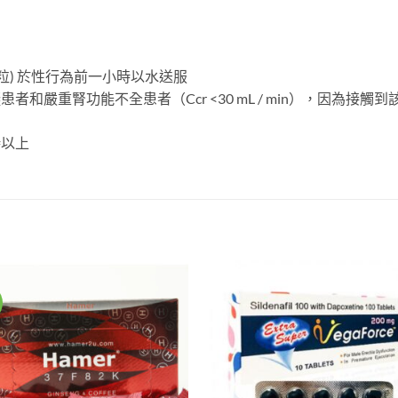
至一粒) 於性行為前一小時以水送服
者和嚴重腎功能不全患者（Ccr <30 mL / min），因為接
時以上