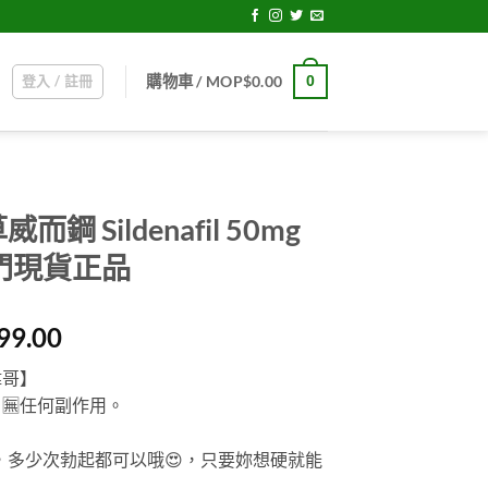
登入 / 註冊
0
購物車 /
MOP$
0.00
 Sildenafil 50mg
門現貨正品
al
Current
99.00
price
偉哥】
is:
，
🈚
任何副作用。
00.00.
MOP$799.00.
內，多少次勃起都可以哦
😍
，只要妳想硬就能