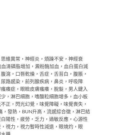
，思維異常，神經炎，煩躁不安，神經衰
增加的血清磷脂增加，澱粉酶加血，血白蛋白減
，腹瀉，口唇乾燥，舌症，舌苔白，腹脹，
，尿路感染，前列腺疾病，鼻炎，呼吸障
膚瘙癢症，眼瞼皮膚瘙癢，脫髮，男人鍵入
減少，淋巴細胞，嗜酸粒細胞增多，血小板
光不正，閃光幻覺，味覺障礙，味覺喪失，
痛，發熱，BUN升高，流感綜合徵，淋巴結
蛋白陽性，疲勞，乏力，過敏反應，心源性
雙，視力，視力暫時性減退，眼燒灼，眼
圍水腫