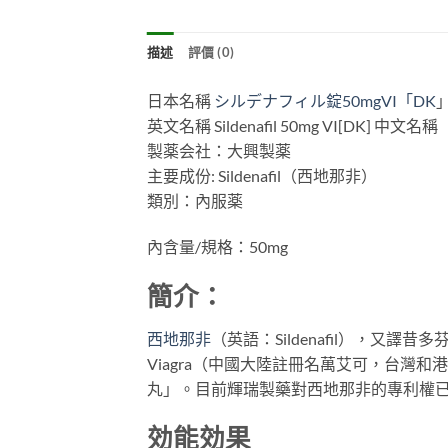
描述
評價 (0)
日本名稱
シルデナフィル錠50mgVI「DK
英文名稱 Sildenafil 50mg VI[DK] 中
製薬会社：大興製薬
主要成份: Sildenafil（西地那非）
類別：內服薬
內含量/規格：50mg
簡介：
西地那非
（英語：Sildenafil），
Viagra（中國大陸註冊名萬艾可，台
丸」。目前輝瑞製藥對西地那非的專利權
効能効果