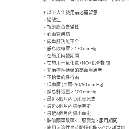
＊以下人仕使用前必需留意
。過敏症
。視網膜色素變性
。心血管疾病
。嚴重肝功能不全
。靜息收縮壓 > 170 mmHg
。在施用硝酸期間
。在施用一氧化氮<NO>供體期間
。非治療性給藥的高血壓患者
。不恰當的性行為
。低血壓 (血壓<90/50 mm Hg)
。靜息舒張壓 > 100 mmHg
。最近6個月內心肌梗死史
。最近6個月內腦梗塞史
。最近6個月內腦出血史
。胺碘酮鹽酸鹽<口服製劑> 服用期間
。施用可溶性鳥苷酸環化酶<sGC>刺激劑