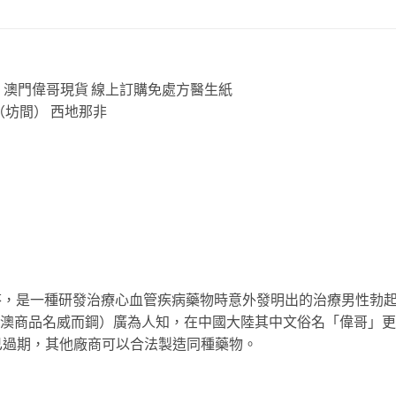
」澳門偉哥現貨 線上訂購免處方醫生紙
文名稱（坊間） 西地那非
又譯昔多芬，是一種研發治療心血管疾病藥物時意外發明出的治療男性
灣和港澳商品名威而鋼）廣為人知，在中國大陸其中文俗名「偉哥」
已過期，其他廠商可以合法製造同種藥物。