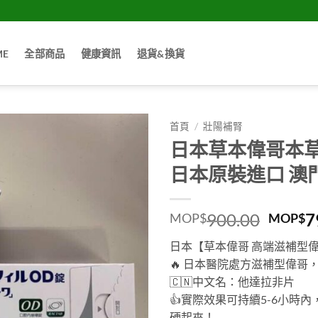
ME
全部商品
健康資訊
退貨&換貨
首頁
/
壯陽補腎
日本草本偉哥本草威而鋼
日本原裝進口 澳
Origin
900.00
7
MOP$
MOP$
price
日本【草本偉哥 高端滋補型
was:
🔥
日本醫院處方滋補型偉哥
MOP$9
🇨🇳
中文名：他達拉非片
👍
實際效果可持續5-6小時
硬起來！