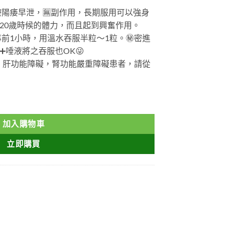
療陽痿早泄，
🈚
副作用，長期服用可以強身
20歲時候的體力，而且起到興奮作用。
前1小時，用溫水吞服半粒～1粒。
㊙️
密進
➕
唾液將之吞服也OK
😜
，肝功能障礙，腎功能嚴重障礙患者，請從
il 50mg 日本原裝進口 澳門現貨正品 數量
加入購物車
立即購買