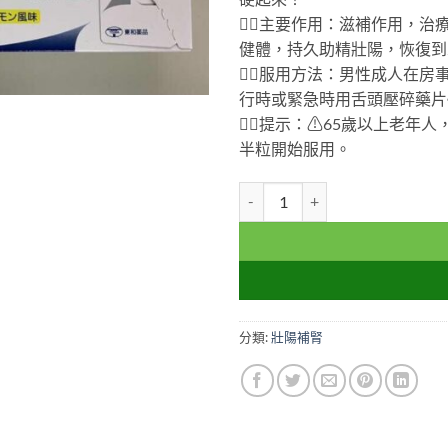
👉🏻
主要作用：滋補作用，治
健體，持久助精壯陽，恢復到
👉🏻
服用方法：男性成人在房事
行時或緊急時用舌頭壓碎藥片
👉🏻
提示：
⚠
65歲以上老年人
半粒開始服用。
日本草本偉哥本草威而鋼 Sildenaf
分類:
壯陽補腎